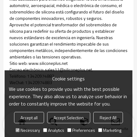
automotriz, aeroespacial, médica o electrónica de consumo, el
sobremoldeo de silicona está configurando el futuro del diseño
de componentes innovadores, robustos y seguros.
Aproveche el potencial transformador del sobremoldeo de
silicona para redefinir su oferta de productos y establecer
nuevos estándares de excelencia en ingeniería. Nuestras
soluciones garantizan el rendimiento impecable de sus
componentes metálicos, independientemente de las condiciones
ambientales o las tensiones operativas.
Sitio web: www.siliconeplus.net
Correo electrónico: sales11@siliconeplus.net.
Teléfono: 13420974883
Cookie settings
WeChat: 13420974883
We use cookies to provide you with the best possible
experience. They also allow us to analyze user behavior in
order to constantly improve the website for you.
Accept all
Accept Selection
Reject All
Inicio
búsqueda
categoría
Enviar consulta
Necessary
Analytics
Preferences
Marketing