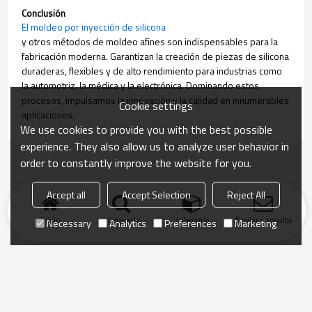
Conclusión
El moldeo por inyección de silicona
y otros métodos de moldeo afines son indispensables para la
fabricación moderna. Garantizan la creación de piezas de silicona
duraderas, flexibles y de alto rendimiento para industrias como
la automotriz, la médica y la electrónica. Dominando estos
procesos, impulsamos la innovación y la calidad en innumerables
Cookie settings
aplicaciones.
We use cookies to provide you with the best possible
experience. They also allow us to analyze user behavior in
order to constantly improve the website for you.
Accept all
Accept Selection
Reject All
Inicio
búsqueda
categoría
Enviar consulta
Necessary
Analytics
Preferences
Marketing