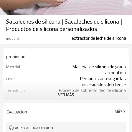
Sacaleches de silicona | Sacaleches de silicona |
Productos de silicona personalizados
extractor de leche de silicona
modelo
propiedad
Material de silicona de grado
Material
alimenticio
Personalizado según las
color
necesidades del cliente
Proceso de sobremoldeo de silicona
Tecnología
VER MÁS
Personalizado según tus
Tamaño del producto
necesidades
No, estos son productos hechos a
¿Es una mancha?
Evaluacion
MÁS
medida.
Somos la fábrica fuente de silicona
¿Es una fábrica?
personalizada.
AGREGAR UNA OPINIÓN