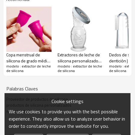
Copa menstrual de
Extractores de leche de
Dedos de silic
silicona de grado médico
silicona personalizados:
dentición | pr
modelo : extractor de leche
modelo : extractor de leche
modelo : extrac
personalizable: una
soluciones a medida
silicona | pro
de silicona
de silicona
de silicona
solución segura,
para una extracción
silicona pers
Extractor de leche de silicona: diseñado para mayor
reutilizable y ecológica
segura y cómoda
para el cuidado
comodidad y conveniencia
Palabras Claves
femenino de madres y
mujeres.
Nuestro extractor de leche de silicona está meticulosamente
Proveedor de productos de silicona
Cookie settings
diseñado pensando en la madre moderna, ofreciendo una
productos de silicona personalizados
combinación de funcionalidad, comodidad y seguridad. Diseñado
We use cookies to provide you with the best possible
extractor de leche de silicona
con silicona de alta calidad y grado alimenticio, proporciona una
experience. They also allow us to analyze user behavior in
experiencia de extracción suave y eficaz, garantizando que pueda
order to constantly improve the website for you.
extraer leche con facilidad y confianza.