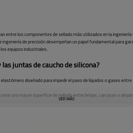
ran entre los componentes de sellado más utilizados en la ingeniería
e ingeniería de precisión desempeñan un papel fundamental para gara
los equipos industriales.
y las juntas de caucho de silicona?
 de elastómero diseñado para impedir el paso de líquidos o gases entr
ra crear una mayor superficie de sellado entre bridas, carcasas o aloj
VER MÁS
mpatibilidad. Según las necesidades del cliente, las opciones incluyen 