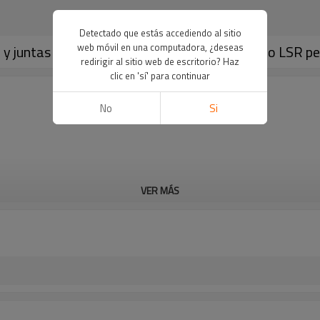
Detectado que estás accediendo al sitio
web móvil en una computadora, ¿deseas
o y juntas tóricas planas | Soluciones de sellado LSR p
redirigir al sitio web de escritorio? Haz
clic en 'sí' para continuar
No
Si
VER MÁS