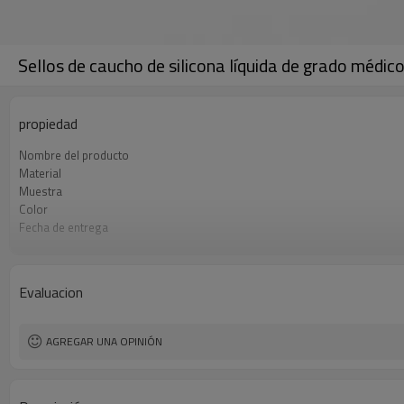
Sellos de caucho de silicona líquida de grado médic
propiedad
Nombre del producto
Material
Muestra
Color
Fecha de entrega
Transporte
Condiciones de pago
Evaluacion
AGREGAR UNA OPINIÓN