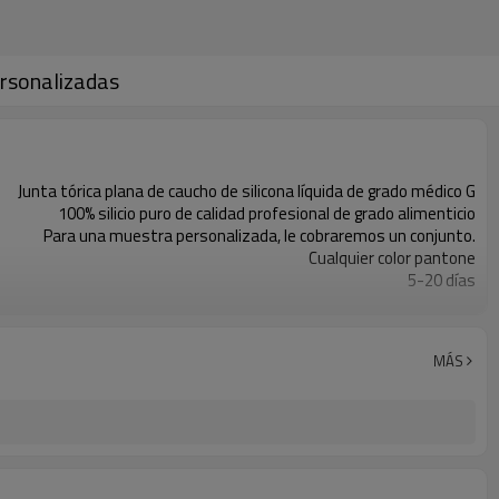
ersonalizadas
Junta tórica plana de caucho de silicona líquida de grado médico G
100% silicio puro de calidad profesional de grado alimenticio
Para una muestra personalizada, le cobraremos un conjunto.
Cualquier color pantone
5-20 días
Aire, Mar, FedEX, DHL, UPS, EMS
T/T, WU, Paypal, Garantía comercial, L/C
MÁS