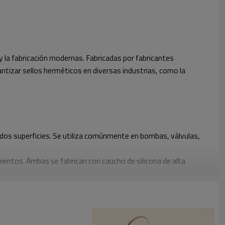
 y la fabricación modernas. Fabricadas por fabricantes
ntizar sellos herméticos en diversas industrias, como la
e dos superficies. Se utiliza comúnmente en bombas, válvulas,
amientos. Ambas se fabrican con caucho de silicona de alta
silicona de grado médico, de grado alimenticio y resistente a altas