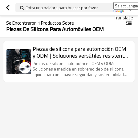
Entra una palabra para buscar por favor
Translate
Se Encontraron
1
Productos Sobre
Piezas De Silicona Para Automóviles OEM
Piezas de silicona para automoción OEM
y ODM | Soluciones versátiles resistentes
al calor, al frío y a la intemperie para
Piezas de silicona automotrices OEM y ODM:
mayor seguridad y respeto al medio
Soluciones a medida en sobremoldeo de silicona
líquida para una mayor seguridad y sostenibilidad
ambiente | Servicios personalizados de
ambiental en todas las condiciones.
sobremoldeo de silicona líquida y caucho