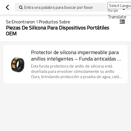
Entra una palabra para buscar por favor
Translate
Se Encontraron
1
Productos Sobre
Piezas De Silicona Para Dispositivos Portátiles
OEM
Protector de silicona impermeable para
anillos inteligentes – Funda anticaídas y
a prueba de golpes para Oura Ring X10 |
Esta funda protectora de anillo de silicona está
Protector de goma personalizado de
diseñada para envolver cómodamente su anillo
Oura, brindando protección a prueba de agua, caídas
fábrica
y golpes, sin interferir con sus sensores ni estilo.