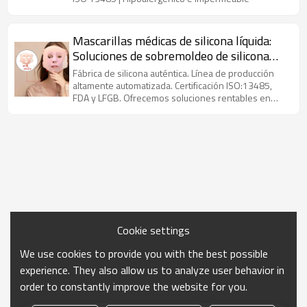
Mascarillas médicas de silicona líquida:
Soluciones de sobremoldeo de silicona
médica de alto rendimiento y
Fábrica de silicona auténtica. Línea de producción
personalizables para mayor comodidad y
altamente automatizada. Certificación ISO:13485,
FDA y LFGB. Ofrecemos soluciones rentables en
protección.
áreas como cuidado infantil, cocina y menaje del
hogar.
Cookie settings
We use cookies to provide you with the best possible
experience. They also allow us to analyze user behavior in
order to constantly improve the website for you.