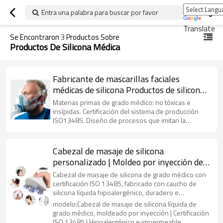
Entra una palabra para buscar por favor
Translate
Se Encontraron
3
Productos Sobre
Productos De Silicona Médica
Fabricante de mascarillas faciales
médicas de silicona Productos de silicona
médica Moldeo de silicona médica
Materias primas de grado médico: no tóxicas e
insípidas. Certificación del sistema de producción
ISO13485. Diseño de procesos que imitan la
mecánica facial humana. Forma de procesamiento:
OEM/ODM/personalizado según muestras y planos.
Industria de aplicación: industria médica, protección
Cabezal de masaje de silicona
exterior. Características del producto: Productos de
personalizado | Moldeo por inyección de
grado médico, no tóxicos e insípidos, suaves y
caucho de silicona líquida de grado médico
agradables para la piel, de tacto agradable.
Cabezal de masaje de silicona de grado médico con
| Certificación ISO 13485 |
certificación ISO 13485, fabricado con caucho de
silicona líquida hipoalergénico, duradero e
Hipoalergénico, impermeable y duradero
impermeable.
modelo:Cabezal de masaje de silicona líquida de
grado médico, moldeado por inyección | Certificación
ISO 13485 | Hipoalergénico e impermeable